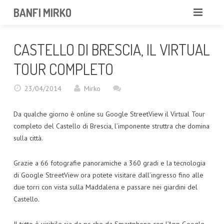
BANFI MIRKO
MIRKO
CASTELLO DI BRESCIA, IL VIRTUAL
FOTOGRAFO
TOUR COMPLETO
PROFESSIONISTA
23/04/2014
Mirko
PORTFOLIO
Da qualche giorno è online su Google StreetView il Virtual Tour
completo del Castello di Brescia, l’imponente struttra che domina
SERVIZI
sulla città.
NEWS
Grazie a 66 fotografie panoramiche a 360 gradi e la tecnologia
di Google StreetView ora potete visitare dall’ingresso fino alle
CONTATTAMI
due torri con vista sulla Maddalena e passare nei giardini del
Castello.