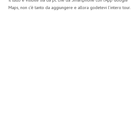
Il tutto è visibile sia da pc che da Smartphone con l’App Google
Maps, non c’è tanto da aggiungere e allora godetevi l’intero tour.