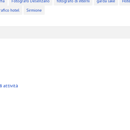
fia
Fotografo Desenzano
fotografo di interni
garda lake
Hote
rafico hotel
Sirmione
i attività
bile +39 329 0131547 P.Iva: IT03441330986