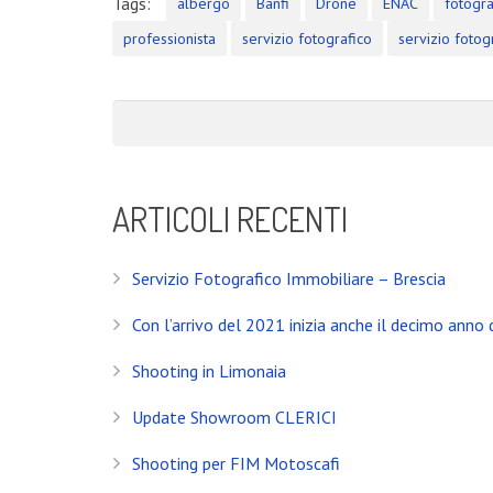
Tags:
albergo
Banfi
Drone
ENAC
fotogra
Update Showroom CLERICI
professionista
servizio fotografico
servizio fotog
CONTATTI
Banfi Mirko - Fotografo
Desenzano del Garda
Brescia - ITALIA
ARTICOLI RECENTI
+39 329 0131547
Servizio Fotografico Immobiliare – Brescia
info@banfimirko.it
Con l’arrivo del 2021 inizia anche il decimo anno d
Privacy policy
|
Cookie policy
Shooting in Limonaia
Update Showroom CLERICI
Banfi Mirko - Fotografo, Desenzano del Garda (BS) - Mo
Shooting per FIM Motoscafi
Socio Doc Servizi Soc.Coop P.Iva: IT002198100238