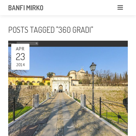
BANFI MIRKO
MIRKO
POSTS TAGGED "360 GRADI"
FOTOGRAFO
APR
PROFESSIONISTA
23
PORTFOLIO
2014
SERVIZI
NEWS
CONTATTAMI