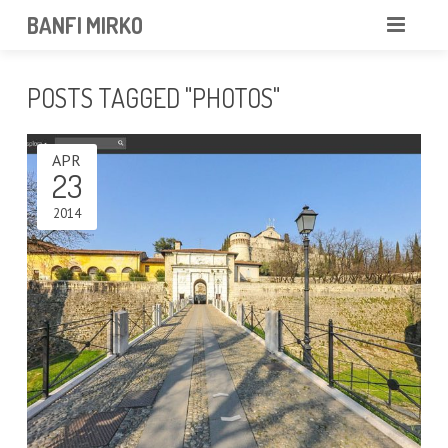
BANFI MIRKO
MIRKO
POSTS TAGGED "PHOTOS"
FOTOGRAFO
APR
PROFESSIONISTA
23
PORTFOLIO
2014
SERVIZI
NEWS
CONTATTAMI