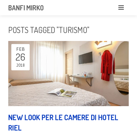
BANFI MIRKO
MIRKO
POSTS TAGGED "TURISMO"
FOTOGRAFO
FEB
PROFESSIONISTA
26
PORTFOLIO
2018
SERVIZI
NEWS
CONTATTAMI
NEW LOOK PER LE CAMERE DI HOTEL
RIEL