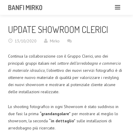
BANFI MIRKO
MIRKO
UPDATE SHOWROOM CLERICI
FOTOGRAFO
13/10/2020
Mirko
PROFESSIONISTA
Continua la collaborazione con il Gruppo Clerici, uno dei
PORTFOLIO
principali gruppi italiani nel
settore dell’arredobagno e commercio
di materiale idraulico
, l’obiettivo dei nuovi servizi fotografici è di
SERVIZI
ottenere nuovo materiale di qualità per valorizzare i restyling
dei nuovi showroom e mostrare al potenziale cliente alcune
NEWS
delle installazioni realizzate.
CONTATTAMI
Lo shooting fotografico in ogni Showroom è stato suddiviso in
due fasi: la prima
“grandangolare”
per mostrare al meglio lo
showroom, la seconda
“in dettaglio”
sulle installazioni di
arredobagno più ricercate.