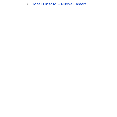
Hotel Pinzolo – Nuove Camere
Banfi Mirko - Fotografo, Desenzano del Garda (BS) - Mo
Socio Doc Servizi Soc.Coop P.Iva: IT002198100238