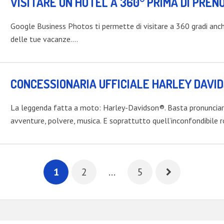
VISITARE UN HOTEL A 360° PRIMA DI PRENO
Google Business Photos ti permette di visitare a 360 gradi anche
delle tue vacanze.…
CONCESSIONARIA UFFICIALE HARLEY DAVI
La leggenda fatta a moto: Harley-Davidson®. Basta pronunciarne
avventure, polvere, musica. E soprattutto quell’inconfondibile
1
2
…
5