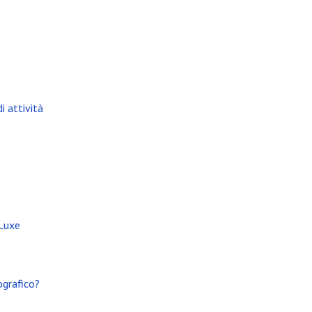
i attività
 Luxe
ografico?