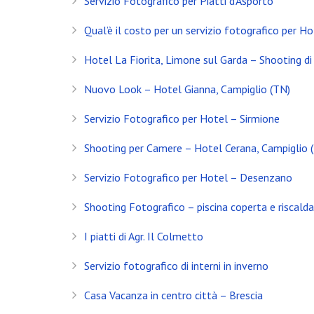
Servizio Fotografico per Piatti d’Asporto
Servizio Fotografico Immobiliare – Brescia
Qual’è il costo per un servizio fotografico per Ho
Con l’arrivo del 2021 inizia anche il decimo anno d
Hotel La Fiorita, Limone sul Garda – Shooting di 
Shooting in Limonaia
Nuovo Look – Hotel Gianna, Campiglio (TN)
Update Showroom CLERICI
Servizio Fotografico per Hotel – Sirmione
CONTATTI
Shooting per Camere – Hotel Cerana, Campiglio 
Banfi Mirko - Fotografo
Servizio Fotografico per Hotel – Desenzano
Desenzano del Garda
Shooting Fotografico – piscina coperta e riscald
Brescia - ITALIA
I piatti di Agr. Il Colmetto
+39 329 0131547
info@banfimirko.it
Servizio fotografico di interni in inverno
Casa Vacanza in centro città – Brescia
Privacy policy
|
Cookie policy