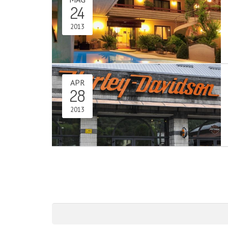
24
2013
APR
28
2013