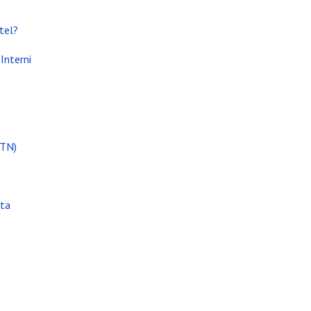
tel?
i attività
Interni
(TN)
ata