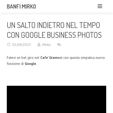
BANFI MIRKO
MIRKO
UN SALTO INDIETRO NEL TEMPO
FOTOGRAFO
CON GOOGLE BUSINESS PHOTOS
PROFESSIONISTA
02/04/2013
Mirko
PORTFOLIO
Fatevi un bel giro nel
Cafe’ Gramsci
con questa simpatica nuova
funzione di
Google.
SERVIZI
NEWS
CONTATTAMI