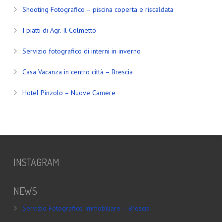
Shooting Fotografico – piscina coperta e riscaldata
I piatti di Agr. Il Colmetto
Servizio fotografico di interni in inverno
Casa Vacanza in centro città – Brescia
Hotel Pinzolo – Nuove Camere
INSTAGRAM
NEWS
Servizio Fotografico Immobiliare – Brescia