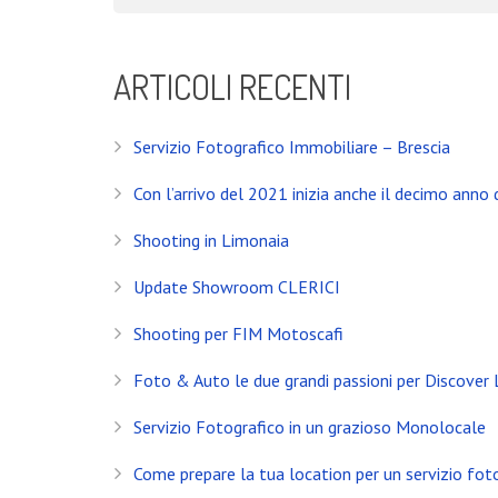
Servizio Fotografico Immobiliare – Brescia
Con l’arrivo del 2021 inizia anche il decimo anno d
ARTICOLI RECENTI
Shooting in Limonaia
Servizio Fotografico Immobiliare – Brescia
Update Showroom CLERICI
Con l’arrivo del 2021 inizia anche il decimo anno d
CONTATTI
Shooting in Limonaia
Banfi Mirko - Fotografo
Update Showroom CLERICI
Desenzano del Garda
Brescia - ITALIA
Shooting per FIM Motoscafi
+39 329 0131547
Foto & Auto le due grandi passioni per Discover
info@banfimirko.it
Servizio Fotografico in un grazioso Monolocale
Come prepare la tua location per un servizio fot
Privacy policy
|
Cookie policy