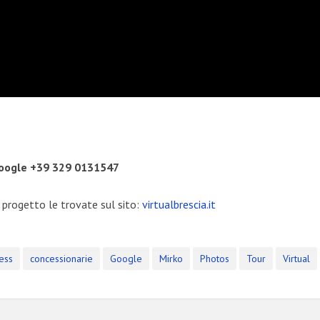
 Google +39 329 0131547
 progetto le trovate sul sito:
virtualbrescia.it
ess
concessionarie
Google
Mirko
Photos
Tour
Virtual