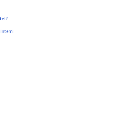
tel?
bile +39 329 0131547 P.Iva: IT03441330986
Interni
(TN)
ata