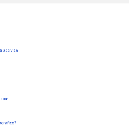
i attività
i attività
 Luxe
ografico?