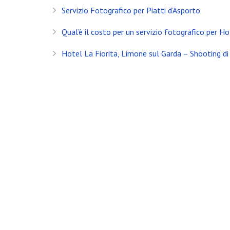
Servizio Fotografico per Piatti d’Asporto
Qual’è il costo per un servizio fotografico per Ho
Banfi Mirko - Fotografo, Desenzano del Garda (BS) - Mo
Hotel La Fiorita, Limone sul Garda – Shooting di 
Socio Doc Servizi Soc.Coop P.Iva: IT002198100238
Nuovo Look – Hotel Gianna, Campiglio (TN)
Servizio Fotografico per Hotel – Sirmione
Shooting per Camere – Hotel Cerana, Campiglio 
Servizio Fotografico per Hotel – Desenzano
Shooting Fotografico – piscina coperta e riscald
I piatti di Agr. Il Colmetto
Servizio fotografico di interni in inverno
Casa Vacanza in centro città – Brescia