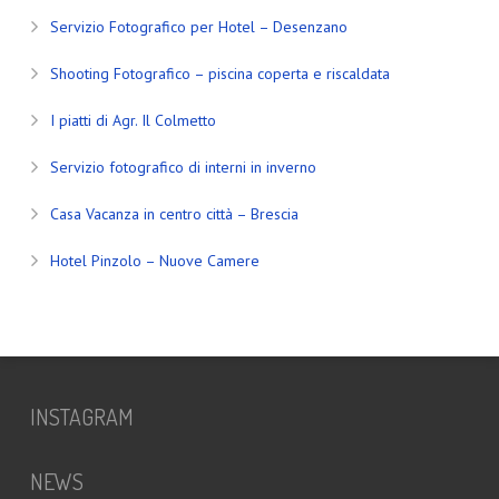
Servizio Fotografico per Hotel – Desenzano
Shooting Fotografico – piscina coperta e riscaldata
I piatti di Agr. Il Colmetto
Servizio fotografico di interni in inverno
Casa Vacanza in centro città – Brescia
Hotel Pinzolo – Nuove Camere
INSTAGRAM
NEWS