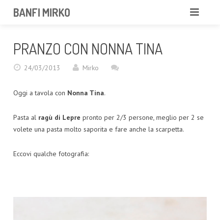
BANFI MIRKO
MIRKO
PRANZO CON NONNA TINA
FOTOGRAFO
24/03/2013
Mirko
PROFESSIONISTA
Oggi a tavola con
Nonna Tina
.
PORTFOLIO
Pasta al
ragù di Lepre
pronto per 2/3 persone, meglio per 2 se
SERVIZI
volete una pasta molto saporita e fare anche la scarpetta.
NEWS
Eccovi qualche fotografia:
CONTATTAMI