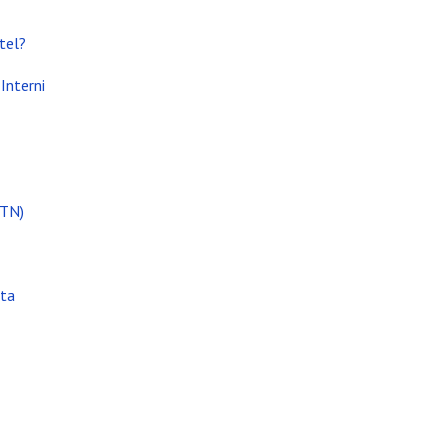
tel?
i attività
Interni
(TN)
ata