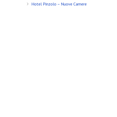
Hotel Pinzolo – Nuove Camere
Banfi Mirko - Fotografo, Desenzano del Garda (BS) - Mo
Socio Doc Servizi Soc.Coop P.Iva: IT002198100238