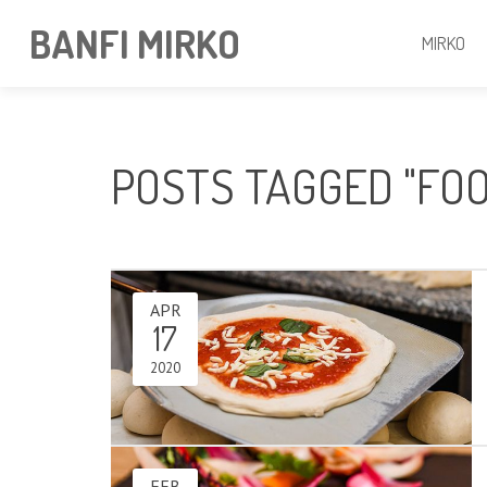
BANFI MIRKO
MIRKO
POSTS TAGGED "FOO
APR
17
2020
FEB