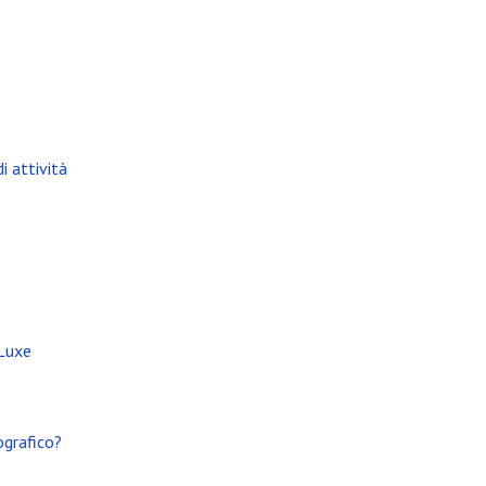
i attività
 Luxe
ografico?