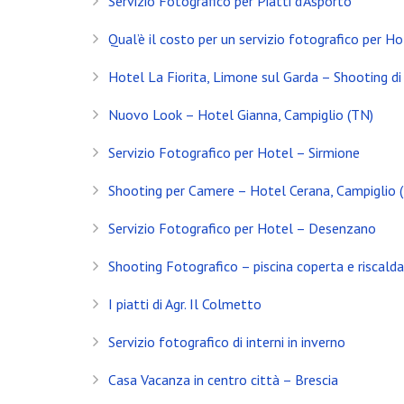
Servizio Fotografico per Piatti d’Asporto
Servizio Fotografico Immobiliare – Brescia
Qual’è il costo per un servizio fotografico per Ho
Con l’arrivo del 2021 inizia anche il decimo anno d
Hotel La Fiorita, Limone sul Garda – Shooting di 
Shooting in Limonaia
Nuovo Look – Hotel Gianna, Campiglio (TN)
Update Showroom CLERICI
Servizio Fotografico per Hotel – Sirmione
CONTATTI
Shooting per Camere – Hotel Cerana, Campiglio 
Banfi Mirko - Fotografo
Servizio Fotografico per Hotel – Desenzano
Desenzano del Garda
Shooting Fotografico – piscina coperta e riscald
Brescia - ITALIA
I piatti di Agr. Il Colmetto
+39 329 0131547
info@banfimirko.it
Servizio fotografico di interni in inverno
Casa Vacanza in centro città – Brescia
Privacy policy
|
Cookie policy