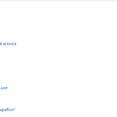
i attività
 Luxe
ografico?