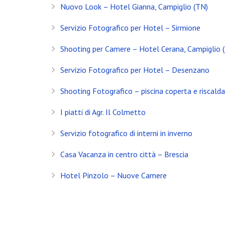
Nuovo Look – Hotel Gianna, Campiglio (TN)
Servizio Fotografico Immobiliare – Brescia
Servizio Fotografico per Hotel – Sirmione
Con l’arrivo del 2021 inizia anche il decimo anno d
Shooting per Camere – Hotel Cerana, Campiglio 
Shooting in Limonaia
Servizio Fotografico per Hotel – Desenzano
Update Showroom CLERICI
Shooting Fotografico – piscina coperta e riscald
CONTATTI
I piatti di Agr. Il Colmetto
Banfi Mirko - Fotografo
Servizio fotografico di interni in inverno
Desenzano del Garda
Brescia - ITALIA
Casa Vacanza in centro città – Brescia
+39 329 0131547
Hotel Pinzolo – Nuove Camere
info@banfimirko.it
Privacy policy
|
Cookie policy