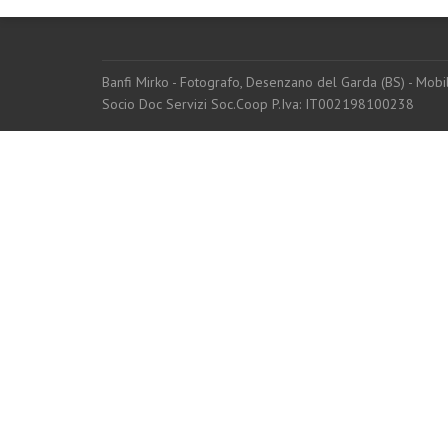
Banfi Mirko - Fotografo, Desenzano del Garda (BS) - Mo
Socio Doc Servizi Soc.Coop P.Iva: IT002198100238