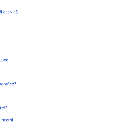
i attività
 Luxe
ografico?
tel?
Interni