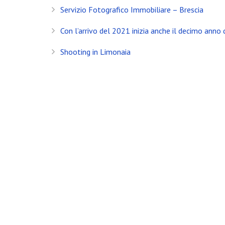
Servizio Fotografico Immobiliare – Brescia
Con l’arrivo del 2021 inizia anche il decimo anno d
Banfi Mirko - Fotografo, Desenzano del Garda (BS) - Mo
Shooting in Limonaia
Socio Doc Servizi Soc.Coop P.Iva: IT002198100238
Update Showroom CLERICI
Shooting per FIM Motoscafi
Foto & Auto le due grandi passioni per Discover
Servizio Fotografico in un grazioso Monolocale
Come prepare la tua location per un servizio fot
Servizio Fotografico per Piatti d’Asporto
Qual’è il costo per un servizio fotografico per Ho
Hotel La Fiorita, Limone sul Garda – Shooting di 