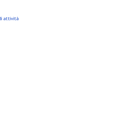
i attività
bile +39 329 0131547 P.Iva: IT03441330986
 Luxe
ografico?
tel?
Interni