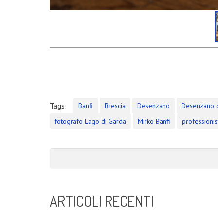
Servizio Fotografico Immobiliare – Brescia
Con l’arrivo del 2021 inizia anche il decimo anno d
Shooting in Limonaia
Update Showroom CLERICI
CONTATTI
Tags:
Banfi
Brescia
Desenzano
Desenzano 
Banfi Mirko - Fotografo
fotografo Lago di Garda
Mirko Banfi
professionis
Desenzano del Garda
Brescia - ITALIA
+39 329 0131547
info@banfimirko.it
ARTICOLI RECENTI
Privacy policy
|
Cookie policy