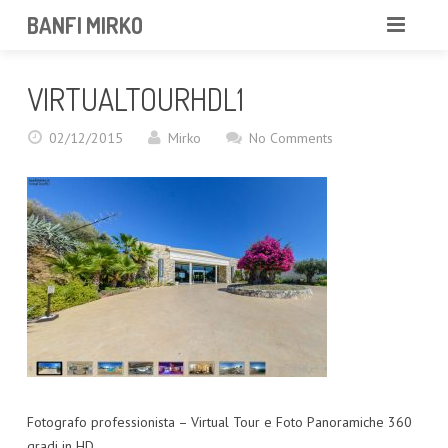
BANFI MIRKO
MIRKO
VIRTUALTOURHDL1
FOTOGRAFO
02/12/2015
Mirko
No Comments
PROFESSIONISTA
PORTFOLIO
SERVIZI
NEWS
CONTATTAMI
Fotografo professionista – Virtual Tour e Foto Panoramiche 360
gradi in HD.