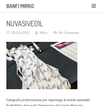
BANFI MIRKO
MIRKO
NUVASIVE01L
FOTOGRAFO
03/12/2015
Mirko
No Comments
PROFESSIONISTA
PORTFOLIO
SERVIZI
NEWS
CONTATTAMI
Fotografo professionista per reportage di eventi aziendali.
Banfi Mirko, fotografo Desenzano del Garda (Brescia)