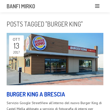
BANFI MIRKO
MIRKO
POSTS TAGGED "BURGER KING"
FOTOGRAFO
OTT
PROFESSIONISTA
13
PORTFOLIO
2017
SERVIZI
NEWS
CONTATTAMI
BURGER KING A BRESCIA
Servizio Google StreetView all’interno del nuovo Burger King di
Castel Mella abbinato a servizio di fotografia di interni per