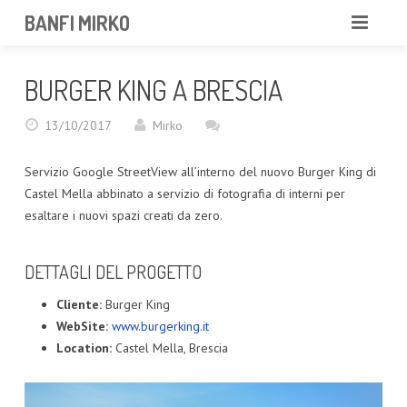
BANFI MIRKO
MIRKO
BURGER KING A BRESCIA
FOTOGRAFO
13/10/2017
Mirko
PROFESSIONISTA
Servizio Google StreetView all’interno del nuovo Burger King di
PORTFOLIO
Castel Mella abbinato a servizio di fotografia di interni per
esaltare i nuovi spazi creati da zero.
SERVIZI
DETTAGLI DEL PROGETTO
NEWS
Cliente:
Burger King
CONTATTAMI
WebSite:
www.burgerking.it
Location:
Castel Mella, Brescia