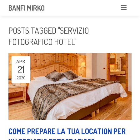
BANFI MIRKO
MIRKO
POSTS TAGGED "SERVIZIO
FOTOGRAFO
FOTOGRAFICO HOTEL"
PROFESSIONISTA
APR
21
PORTFOLIO
2020
SERVIZI
NEWS
CONTATTAMI
COME PREPARE LA TUA LOCATION PER