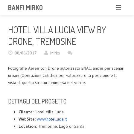
BANFI MIRKO
MIRKO
HOTEL VILLA LUCIA VIEW BY
FOTOGRAFO
DRONE, TREMOSINE
PROFESSIONISTA
08/06/2017
Mirko
PORTFOLIO
Fotografie Aeree con Drone autorizzato ENAC, anche per scenari
urbani (Operazioni Critiche), per valorizzare la posizione e la
SERVIZI
vista di questa struttura immersa nel verde.
NEWS
DETTAGLI DEL PROGETTO
CONTATTAMI
Cliente:
Hotel Villa Lucia
WebSite:
www.hotellucia.it
Location:
Tremosine, Lago di Garda