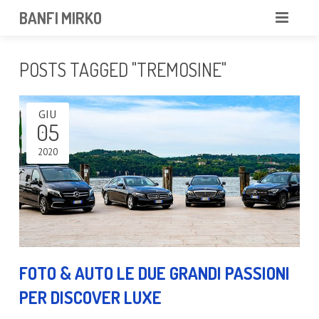
BANFI MIRKO
MIRKO
POSTS TAGGED "TREMOSINE"
FOTOGRAFO
GIU
PROFESSIONISTA
05
PORTFOLIO
2020
SERVIZI
NEWS
CONTATTAMI
FOTO & AUTO LE DUE GRANDI PASSIONI
PER DISCOVER LUXE