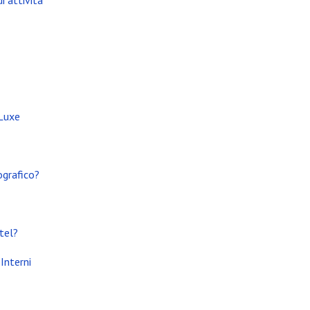
i attività
 Luxe
ografico?
tel?
Interni