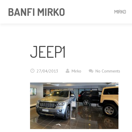
BANFI MIRKO
MIRKO
JEEP1
27/04/2013
Mirko
No Comments