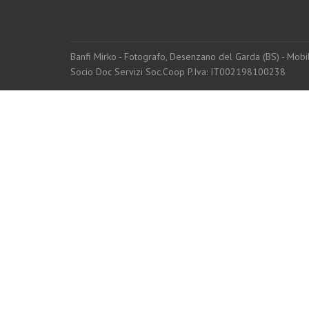
Banfi Mirko - Fotografo, Desenzano del Garda (BS) - Mo
Socio Doc Servizi Soc.Coop P.Iva: IT002198100238