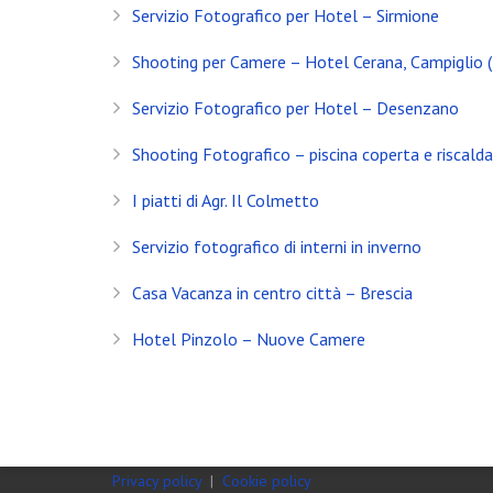
Servizio Fotografico per Hotel – Sirmione
Servizio Fotografico Immobiliare – Brescia
Shooting per Camere – Hotel Cerana, Campiglio 
Con l’arrivo del 2021 inizia anche il decimo anno d
Servizio Fotografico per Hotel – Desenzano
Shooting in Limonaia
Shooting Fotografico – piscina coperta e riscald
Update Showroom CLERICI
I piatti di Agr. Il Colmetto
CONTATTI
Servizio fotografico di interni in inverno
Banfi Mirko - Fotografo
Casa Vacanza in centro città – Brescia
Desenzano del Garda
Brescia - ITALIA
Hotel Pinzolo – Nuove Camere
+39 329 0131547
info@banfimirko.it
Privacy policy
|
Cookie policy