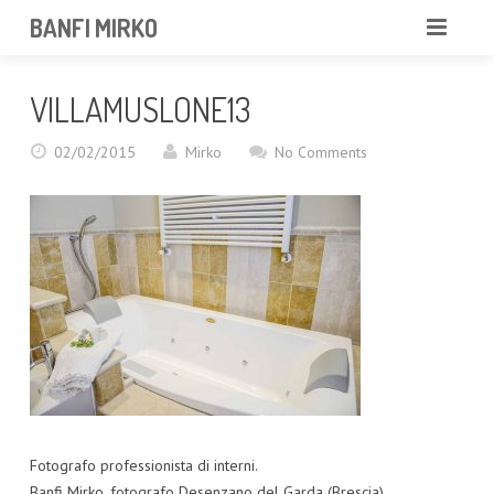
BANFI MIRKO
MIRKO
VILLAMUSLONE13
FOTOGRAFO
02/02/2015
Mirko
No Comments
PROFESSIONISTA
PORTFOLIO
SERVIZI
NEWS
CONTATTAMI
Fotografo professionista di interni.
Banfi Mirko, fotografo Desenzano del Garda (Brescia)