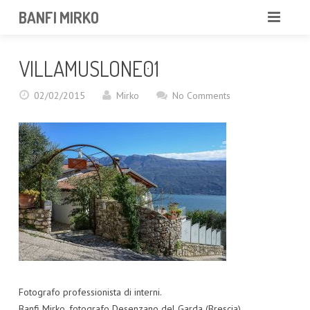
BANFI MIRKO
MIRKO
VILLAMUSLONE01
FOTOGRAFO
02/02/2015
Mirko
No Comments
PROFESSIONISTA
PORTFOLIO
SERVIZI
NEWS
CONTATTAMI
Fotografo professionista di interni.
Banfi Mirko, fotografo Desenzano del Garda (Brescia)