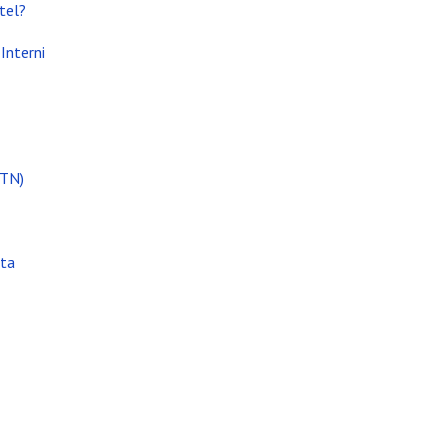
tel?
Interni
i attività
(TN)
ata