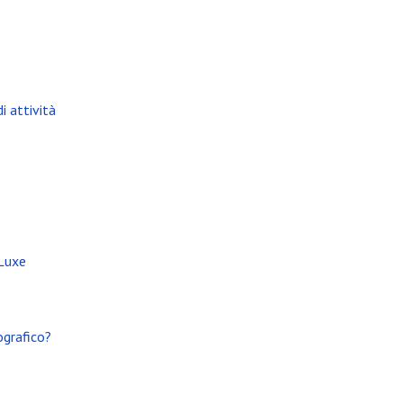
i attività
 Luxe
ografico?