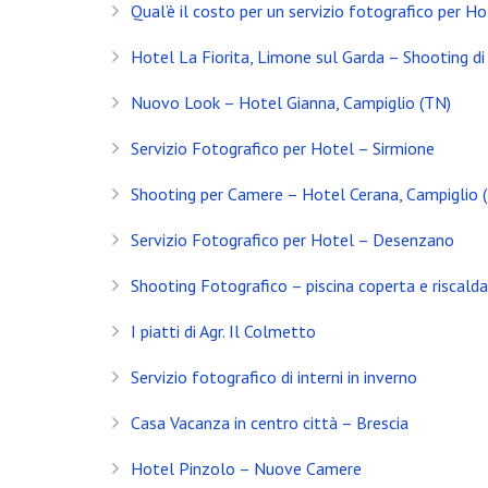
Qual’è il costo per un servizio fotografico per Ho
Servizio Fotografico Immobiliare – Brescia
Hotel La Fiorita, Limone sul Garda – Shooting di 
Con l’arrivo del 2021 inizia anche il decimo anno d
Nuovo Look – Hotel Gianna, Campiglio (TN)
Shooting in Limonaia
Servizio Fotografico per Hotel – Sirmione
Update Showroom CLERICI
Shooting per Camere – Hotel Cerana, Campiglio 
CONTATTI
Servizio Fotografico per Hotel – Desenzano
Banfi Mirko - Fotografo
Shooting Fotografico – piscina coperta e riscald
Desenzano del Garda
Brescia - ITALIA
I piatti di Agr. Il Colmetto
+39 329 0131547
Servizio fotografico di interni in inverno
info@banfimirko.it
Casa Vacanza in centro città – Brescia
Hotel Pinzolo – Nuove Camere
Privacy policy
|
Cookie policy