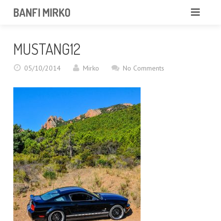
BANFI MIRKO
MIRKO
MUSTANG12
FOTOGRAFO
05/10/2014
Mirko
No Comments
PROFESSIONISTA
PORTFOLIO
SERVIZI
NEWS
CONTATTAMI