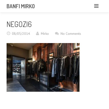
BANFI MIRKO
MIRKO
NEGOZI6
FOTOGRAFO
08/05/2014
Mirko
No Comments
PROFESSIONISTA
PORTFOLIO
SERVIZI
NEWS
CONTATTAMI