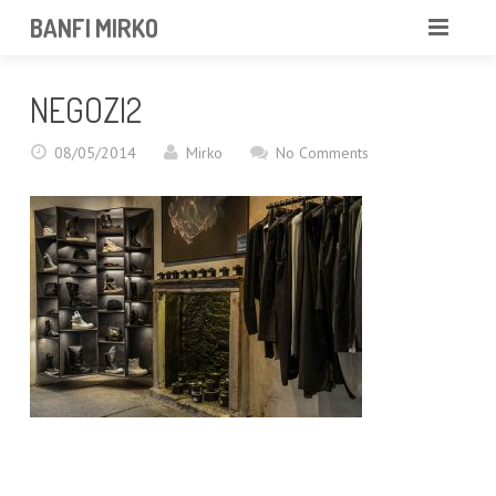
BANFI MIRKO
MIRKO
NEGOZI2
FOTOGRAFO
08/05/2014
Mirko
No Comments
PROFESSIONISTA
PORTFOLIO
SERVIZI
NEWS
CONTATTAMI