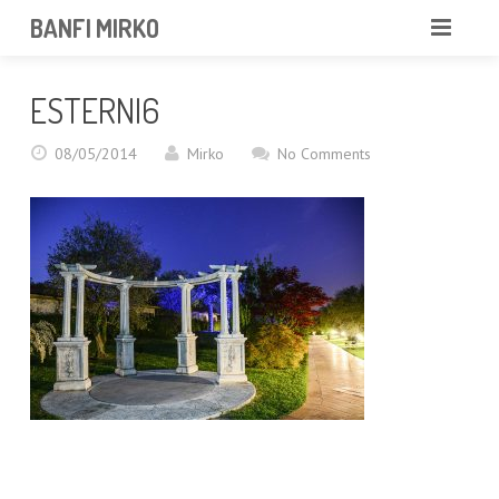
BANFI MIRKO
MIRKO
ESTERNI6
FOTOGRAFO
08/05/2014
Mirko
No Comments
PROFESSIONISTA
PORTFOLIO
SERVIZI
NEWS
CONTATTAMI