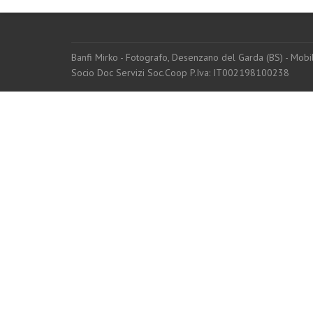
Banfi Mirko - Fotografo, Desenzano del Garda (BS) - Mo
Socio Doc Servizi Soc.Coop P.Iva: IT002198100238