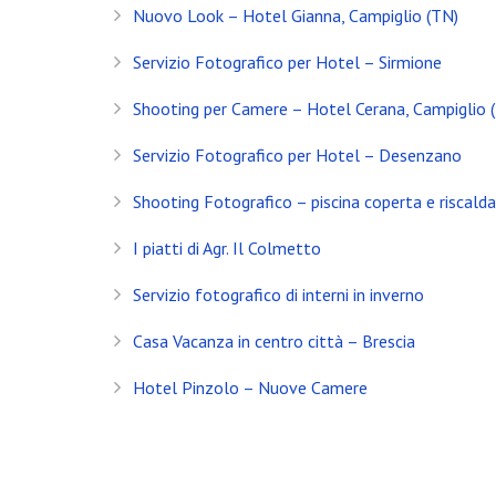
Nuovo Look – Hotel Gianna, Campiglio (TN)
Servizio Fotografico Immobiliare – Brescia
Servizio Fotografico per Hotel – Sirmione
Con l’arrivo del 2021 inizia anche il decimo anno d
Shooting per Camere – Hotel Cerana, Campiglio 
Shooting in Limonaia
Servizio Fotografico per Hotel – Desenzano
Update Showroom CLERICI
Shooting Fotografico – piscina coperta e riscald
CONTATTI
I piatti di Agr. Il Colmetto
Banfi Mirko - Fotografo
Servizio fotografico di interni in inverno
Desenzano del Garda
Brescia - ITALIA
Casa Vacanza in centro città – Brescia
+39 329 0131547
Hotel Pinzolo – Nuove Camere
info@banfimirko.it
Privacy policy
|
Cookie policy