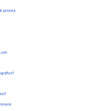
i attività
 Luxe
ografico?
tel?
Interni