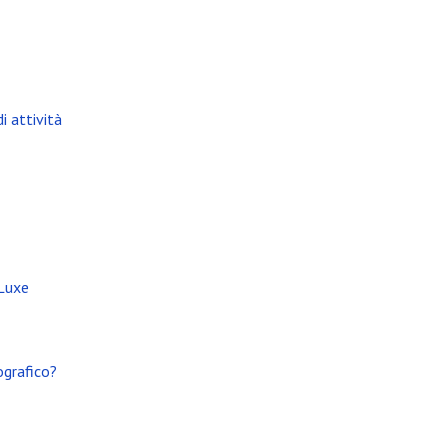
i attività
 Luxe
ografico?