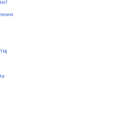
tel?
Interni
i attività
(TN)
ata