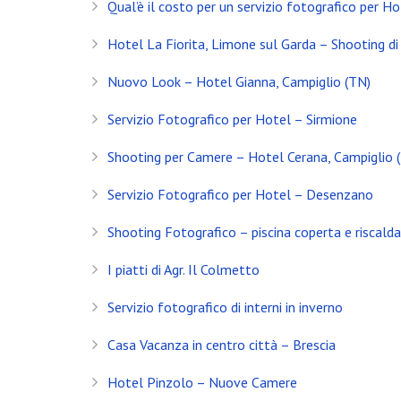
Qual’è il costo per un servizio fotografico per Ho
Servizio Fotografico Immobiliare – Brescia
Hotel La Fiorita, Limone sul Garda – Shooting di 
Con l’arrivo del 2021 inizia anche il decimo anno d
Nuovo Look – Hotel Gianna, Campiglio (TN)
Shooting in Limonaia
Servizio Fotografico per Hotel – Sirmione
Update Showroom CLERICI
Shooting per Camere – Hotel Cerana, Campiglio 
CONTATTI
Servizio Fotografico per Hotel – Desenzano
Banfi Mirko - Fotografo
Shooting Fotografico – piscina coperta e riscald
Desenzano del Garda
Brescia - ITALIA
I piatti di Agr. Il Colmetto
+39 329 0131547
Servizio fotografico di interni in inverno
info@banfimirko.it
Casa Vacanza in centro città – Brescia
Hotel Pinzolo – Nuove Camere
Privacy policy
|
Cookie policy