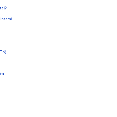
tel?
i attività
Interni
(TN)
ata