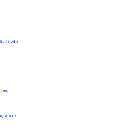
i attività
 Luxe
ografico?