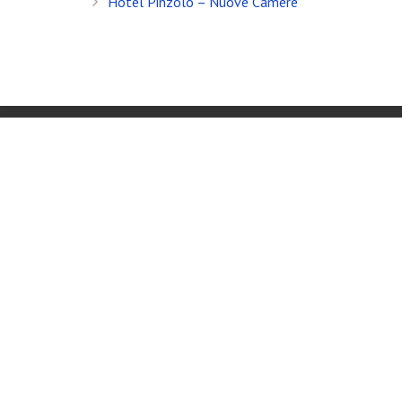
Hotel Pinzolo – Nuove Camere
Banfi Mirko - Fotografo, Desenzano del Garda (BS) - Mo
Socio Doc Servizi Soc.Coop P.Iva: IT002198100238