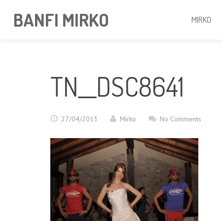
BANFI MIRKO
MIRKO
TN__DSC8641
27/04/2013
Mirko
No Comments