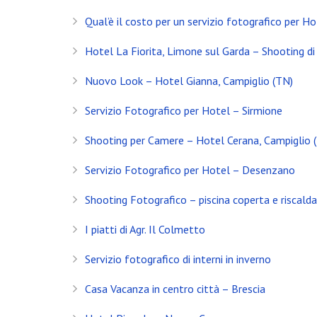
Servizio Fotografico Immobiliare – Brescia
Qual’è il costo per un servizio fotografico per Ho
Con l’arrivo del 2021 inizia anche il decimo anno d
Hotel La Fiorita, Limone sul Garda – Shooting di 
Shooting in Limonaia
Nuovo Look – Hotel Gianna, Campiglio (TN)
Update Showroom CLERICI
Servizio Fotografico per Hotel – Sirmione
CONTATTI
Shooting per Camere – Hotel Cerana, Campiglio 
Servizio Fotografico per Hotel – Desenzano
Banfi Mirko - Fotografo
Desenzano del Garda
Shooting Fotografico – piscina coperta e riscald
Brescia - ITALIA
I piatti di Agr. Il Colmetto
+39 329 0131547
Servizio fotografico di interni in inverno
info@banfimirko.it
Casa Vacanza in centro città – Brescia
Privacy policy
|
Cookie policy