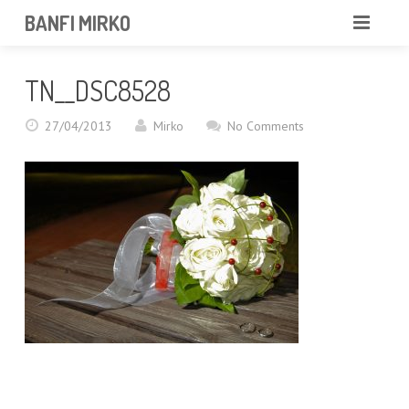
BANFI MIRKO
MIRKO
TN__DSC8528
FOTOGRAFO
27/04/2013
Mirko
No Comments
PROFESSIONISTA
PORTFOLIO
SERVIZI
NEWS
CONTATTAMI