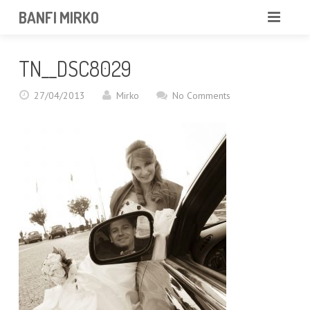
BANFI MIRKO
MIRKO
TN__DSC8029
FOTOGRAFO
27/04/2013
Mirko
No Comments
PROFESSIONISTA
PORTFOLIO
SERVIZI
NEWS
CONTATTAMI