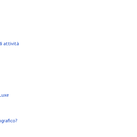
i attività
 Luxe
ografico?