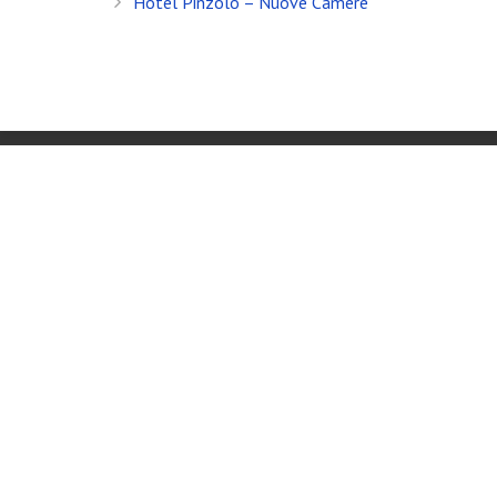
Hotel Pinzolo – Nuove Camere
Banfi Mirko - Fotografo, Desenzano del Garda (BS) - Mo
Socio Doc Servizi Soc.Coop P.Iva: IT002198100238