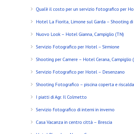
Servizio Fotografico Immobiliare – Brescia
Qual’è il costo per un servizio fotografico per Ho
Con l’arrivo del 2021 inizia anche il decimo anno d
Hotel La Fiorita, Limone sul Garda – Shooting di 
Shooting in Limonaia
Nuovo Look – Hotel Gianna, Campiglio (TN)
Update Showroom CLERICI
Servizio Fotografico per Hotel – Sirmione
CONTATTI
Shooting per Camere – Hotel Cerana, Campiglio 
Servizio Fotografico per Hotel – Desenzano
Banfi Mirko - Fotografo
Desenzano del Garda
Shooting Fotografico – piscina coperta e riscald
Brescia - ITALIA
I piatti di Agr. Il Colmetto
+39 329 0131547
Servizio fotografico di interni in inverno
info@banfimirko.it
Casa Vacanza in centro città – Brescia
Privacy policy
|
Cookie policy