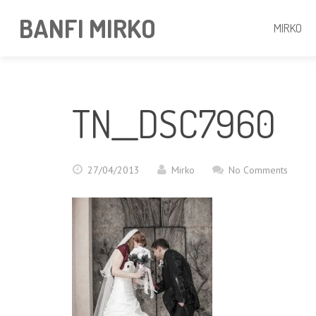
BANFI MIRKO
MIRKO
TN__DSC7960
27/04/2013
Mirko
No Comments