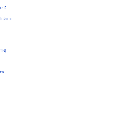
tel?
i attività
Interni
(TN)
ata