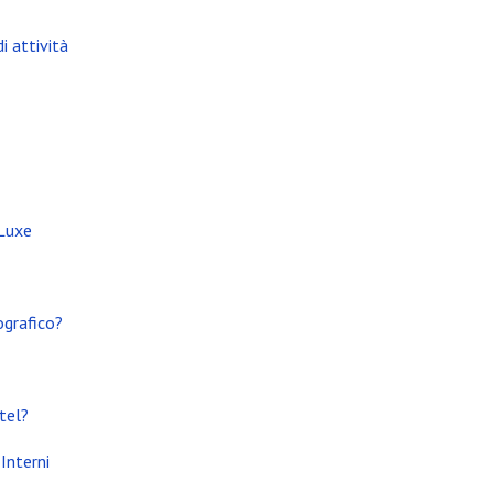
i attività
 Luxe
ografico?
tel?
Interni