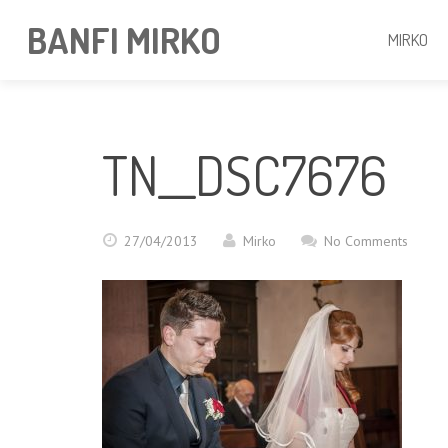
BANFI MIRKO
MIRKO
TN__DSC7676
27/04/2013
Mirko
No Comments