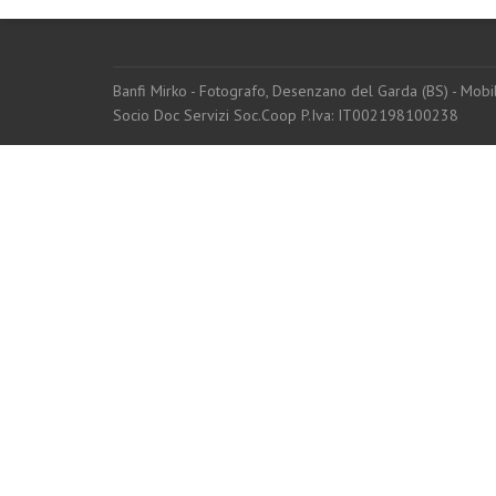
Banfi Mirko - Fotografo, Desenzano del Garda (BS) - Mo
Socio Doc Servizi Soc.Coop P.Iva: IT002198100238