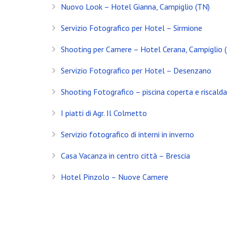
Nuovo Look – Hotel Gianna, Campiglio (TN)
Servizio Fotografico Immobiliare – Brescia
Servizio Fotografico per Hotel – Sirmione
Con l’arrivo del 2021 inizia anche il decimo anno d
Shooting per Camere – Hotel Cerana, Campiglio 
Shooting in Limonaia
Servizio Fotografico per Hotel – Desenzano
Update Showroom CLERICI
Shooting Fotografico – piscina coperta e riscald
CONTATTI
I piatti di Agr. Il Colmetto
Banfi Mirko - Fotografo
Servizio fotografico di interni in inverno
Desenzano del Garda
Brescia - ITALIA
Casa Vacanza in centro città – Brescia
+39 329 0131547
Hotel Pinzolo – Nuove Camere
info@banfimirko.it
Privacy policy
|
Cookie policy