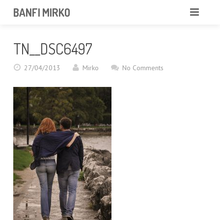
BANFI MIRKO
MIRKO
TN__DSC6497
FOTOGRAFO
27/04/2013
Mirko
No Comments
PROFESSIONISTA
PORTFOLIO
SERVIZI
NEWS
CONTATTAMI