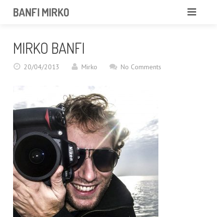
BANFI MIRKO
MIRKO
MIRKO BANFI
FOTOGRAFO
20/04/2013
Mirko
No Comments
PROFESSIONISTA
PORTFOLIO
SERVIZI
NEWS
CONTATTAMI