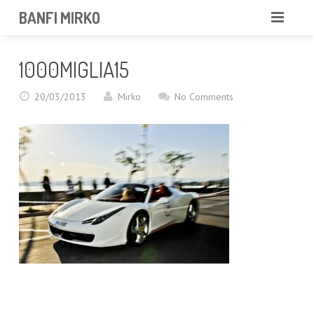
BANFI MIRKO
MIRKO
1000MIGLIA15
FOTOGRAFO
20/03/2013
Mirko
No Comments
PROFESSIONISTA
PORTFOLIO
SERVIZI
NEWS
CONTATTAMI