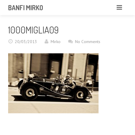
BANFI MIRKO
MIRKO
1000MIGLIA09
FOTOGRAFO
20/03/2013
Mirko
No Comments
PROFESSIONISTA
PORTFOLIO
SERVIZI
NEWS
CONTATTAMI