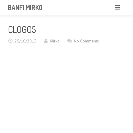
BANFI MIRKO
MIRKO
CLOGO5
FOTOGRAFO
25/10/2013
Mirko
No Comments
PROFESSIONISTA
PORTFOLIO
SERVIZI
NEWS
CONTATTAMI