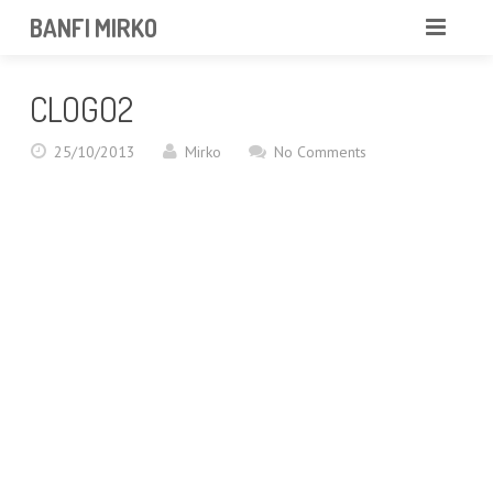
BANFI MIRKO
MIRKO
CLOGO2
FOTOGRAFO
25/10/2013
Mirko
No Comments
PROFESSIONISTA
PORTFOLIO
SERVIZI
NEWS
CONTATTAMI