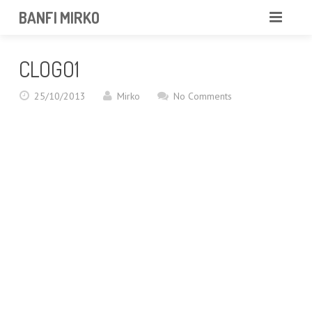
BANFI MIRKO
MIRKO
CLOGO1
FOTOGRAFO
25/10/2013
Mirko
No Comments
PROFESSIONISTA
PORTFOLIO
SERVIZI
NEWS
CONTATTAMI