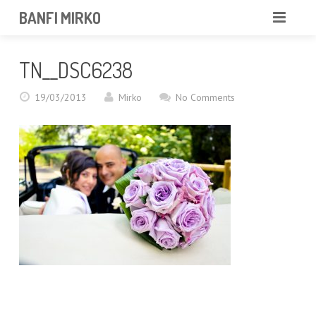
BANFI MIRKO
MIRKO
TN__DSC6238
FOTOGRAFO
19/03/2013
Mirko
No Comments
PROFESSIONISTA
PORTFOLIO
SERVIZI
NEWS
CONTATTAMI