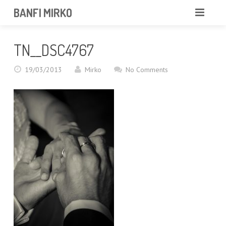
BANFI MIRKO
MIRKO
TN__DSC4767
FOTOGRAFO
19/03/2013
Mirko
No Comments
PROFESSIONISTA
PORTFOLIO
SERVIZI
NEWS
CONTATTAMI