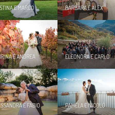
STINA E MARCO
BARBARA E ALEX
i attività
BRINA E ANDREA
ELEONORA E CARLO
ESSANDRA E FABIO
PAMELA E NICOLÒ