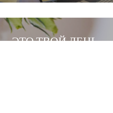
bile +39 329 0131547 P.Iva: IT03441330986
ЭТО ТВОЙ ДЕНЬ..
СВЯЖИТЕСЬ СО МНОЙ