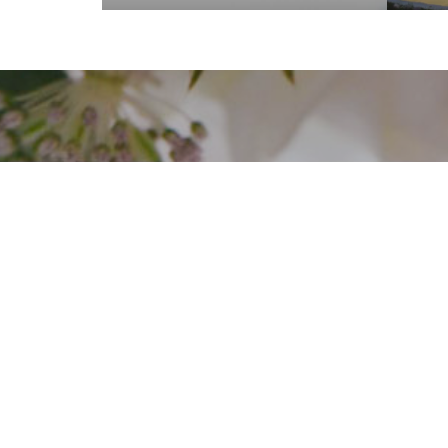
Privacy policy
|
Cookie policy
Banfi Mirko - Fotografo, Desenzano del Garda (BS) - Mo
Socio Doc Servizi Soc.Coop P.Iva: IT002198100238