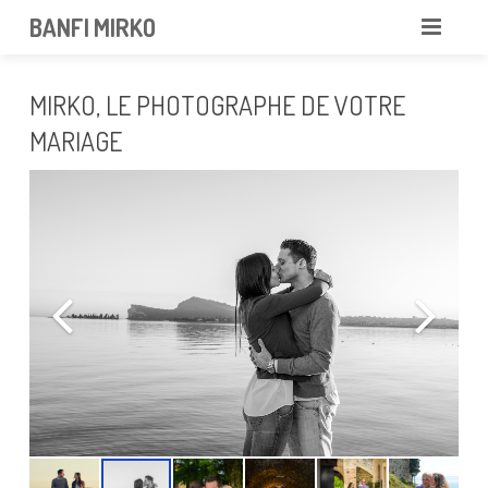
BANFI MIRKO
MIRKO
MIRKO, LE PHOTOGRAPHE DE VOTRE
FOTOGRAFO
MARIAGE
PROFESSIONISTA
PORTFOLIO
SERVIZI
NEWS
CONTATTAMI