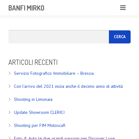
BANFI MIRKO
MIRKO
FOTOGRAFO
PROFESSIONISTA
ARTICOLI RECENTI
PORTFOLIO
Servizio Fotografico Immobiliare – Brescia
SERVIZI
Con l’arrivo del 2021 inizia anche il decimo anno di attività
NEWS
Shooting in Limonaia
CONTATTAMI
Update Showroom CLERICI
Shooting per FIM Motoscafi
Foto & Auto le due grandi passioni per Discover Luxe