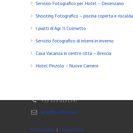
Servizio Fotografico per Hotel – Desenzano
Servizio Fotografico Immobiliare – Brescia
Shooting Fotografico – piscina coperta e riscald
Con l’arrivo del 2021 inizia anche il decimo anno d
I piatti di Agr. Il Colmetto
Shooting in Limonaia
Servizio fotografico di interni in inverno
Update Showroom CLERICI
Casa Vacanza in centro città – Brescia
CONTATTI
Hotel Pinzolo – Nuove Camere
Banfi Mirko - Fotografo
Desenzano del Garda
Brescia - ITALIA
+39 329 0131547
info@banfimirko.it
Privacy policy
|
Cookie policy