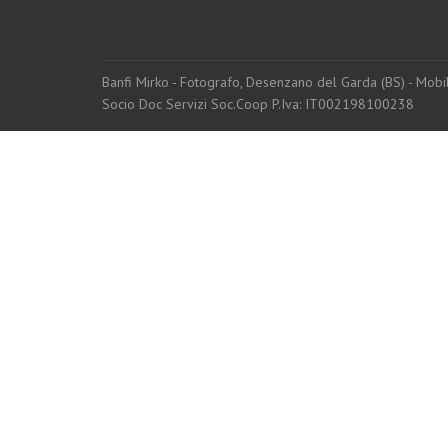
Banfi Mirko - Fotografo, Desenzano del Garda (BS) - Mo
Socio Doc Servizi Soc.Coop P.Iva: IT002198100238