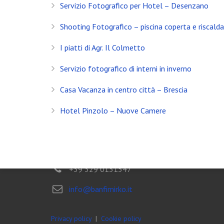
Servizio Fotografico per Hotel – Desenzano
Servizio Fotografico Immobiliare – Brescia
Shooting Fotografico – piscina coperta e riscald
Con l’arrivo del 2021 inizia anche il decimo anno d
I piatti di Agr. Il Colmetto
Shooting in Limonaia
Servizio fotografico di interni in inverno
Update Showroom CLERICI
Casa Vacanza in centro città – Brescia
CONTATTI
Hotel Pinzolo – Nuove Camere
Banfi Mirko - Fotografo
Desenzano del Garda
Brescia - ITALIA
+39 329 0131547
info@banfimirko.it
Privacy policy
|
Cookie policy