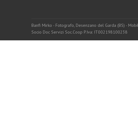
Banfi Mirko - Fotografo, Desenzano del Garda (BS) - Mo
Socio Doc Servizi Soc.Coop P.Iva: IT002198100238